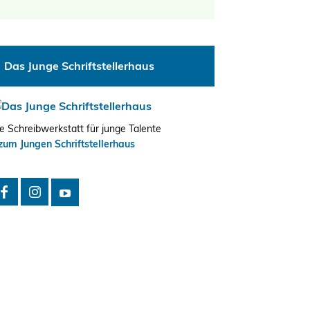
tungen
altung
en-
ion
Das Junge Schriftstellerhaus
,
n
e Schreibwerkstatt für junge Talente
zum Jungen Schriftstellerhaus