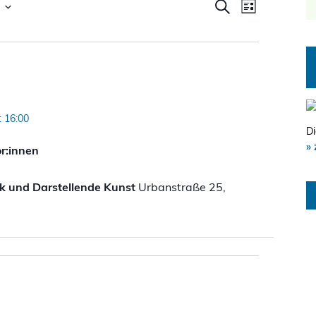
Veranstal
Veranst
Suche
Liste
Ansicht
Suche
Navigat
und
Ansichten
Navigatio
: 16:00
Di
» 
r:innen
ik und Darstellende Kunst
Urbanstraße 25,