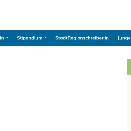
in
Stipendium
StadtRegionschreiber:in
Junges