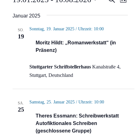
Verans
Liste
Ansi
Suche
Datum
Januar 2025
Navi
wählen.
und
Sonntag, 19. Januar 2025 / Uhrzeit: 10:00
SO.
Ansich
19
Moritz Hildt: „Romanwerkstatt“ (in
Naviga
Präsenz)
Stuttgarter Schriftstellerhaus
Kanalstraße 4,
Stuttgart, Deutschland
Samstag, 25. Januar 2025 / Uhrzeit: 10:00
SA.
25
Theres Essmann: Schreibwerkstatt
Autofiktionales Schreiben
(geschlossene Gruppe)