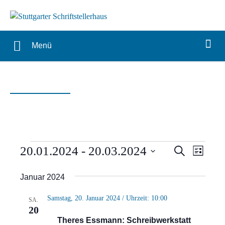
Menü
Veranstaltungen
Verans
Vera
20.01.2024
 - 
20.03.2024
Suche
Liste
Ansi
Suche
Datum
Januar 2024
Navi
wählen.
und
Samstag, 20. Januar 2024 / Uhrzeit: 10:00
SA.
Ansich
20
Theres Essmann: Schreibwerkstatt
Naviga