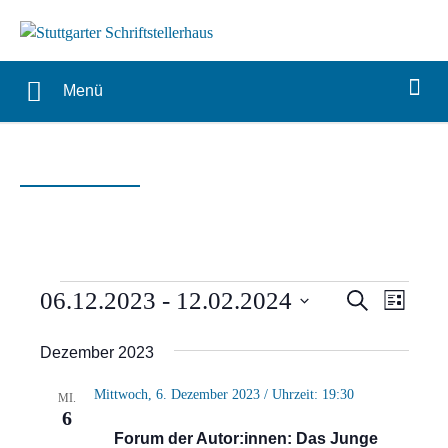
Menü
Veranstaltungen
Verans
Vera
06.12.2023
 - 
12.02.2024
Suche
Liste
Ansi
Suche
Datum
Dezember 2023
Navi
wählen.
und
Mittwoch, 6. Dezember 2023 / Uhrzeit: 19:30
MI.
Ansich
6
Forum der Autor:innen: Das Junge
Naviga