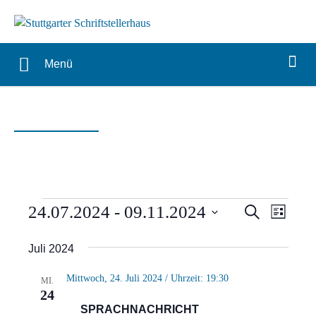
Menü
Veranstaltungen
Verans
Vera
24.07.2024
 - 
09.11.2024
Suche
Liste
Ansi
Suche
Datum
Juli 2024
Navi
wählen.
und
Mittwoch, 24. Juli 2024 / Uhrzeit: 19:30
MI.
Ansich
24
SPRACHNACHRICHT
Naviga