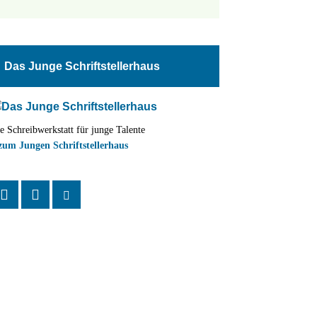
tungen
altung
Das Junge Schriftstellerhaus
en-
ion
e Schreibwerkstatt für junge Talente
,
zum Jungen Schriftstellerhaus
n