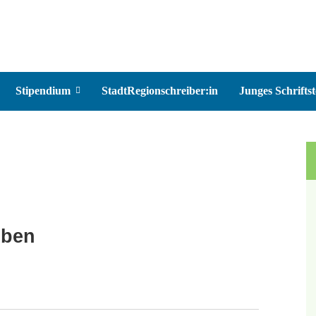
Stipendium
StadtRegionschreiber:in
Junges Schriftst
iben