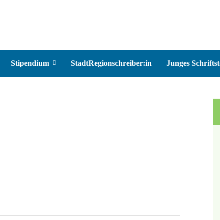
Stipendium
StadtRegionschreiber:in
Junges Schriftst