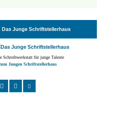
tungen
altung
Das Junge Schriftstellerhaus
en-
ion
e Schreibwerkstatt für junge Talente
,
zum Jungen Schriftstellerhaus
n