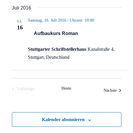
Ansi
Suche
Datum
Juli 2016
Navi
wählen.
und
Samstag, 16. Juli 2016 / Uhrzeit: 10:00
SA.
Ansich
16
Aufbaukurs Roman
Naviga
Stuttgarter Schriftstellerhaus
Kanalstraße 4,
Stuttgart, Deutschland
Vorherige
Heute
Veranstal
Nächste
Veranstaltungen
Kalender abonnieren