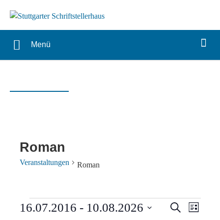
Menü
Roman
Veranstaltungen
Roman
Veranstaltungen
Verans
Vera
16.07.2016
 - 
10.08.2026
Suche
Liste