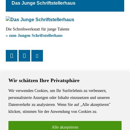
Das Junge Schriftstellerhaus
Die Schreibwerkstatt für junge Talente
» zum Jungen Schriftstellerhaus
Wir schätzen Ihre Privatsphäre
Wir verwenden Cookies, um Ihr Surferlebnis zu verbessern,
Das Schriftstellerhaus ist ein beliebter Treffpunkt für Autorinnen und
personalisierte Anzeigen oder Inhalte einzusetzen und unseren
Autoren aus Stuttgart und der Region sowie ein Veranstaltungsort für
Datenverkehr zu analysieren. Wenn Sie auf „Alle akzeptieren"
Lesungen, Tagungen und Schreibwerkstätten.
klicken, stimmen Sie der Anwendung von Cookies zu.
Alle akzeptieren