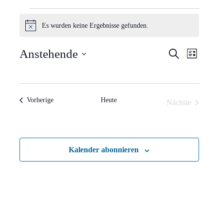
Veranstaltungen
Es wurden keine Ergebnisse gefunden.
Hinweis
Verans
Vera
Anstehende
Suche
Liste
Ansi
Suche
Datum
Navi
wählen.
und
Veranstaltungen
Vorherige
Heute
Nächste
Ansich
Veranstaltun
Naviga
Kalender abonnieren