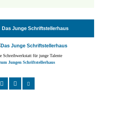
tungen
altung
Das Junge Schriftstellerhaus
en-
ion
e Schreibwerkstatt für junge Talente
,
zum Jungen Schriftstellerhaus
n