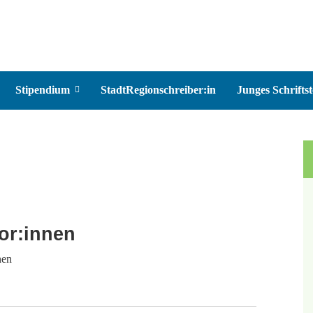
Stipendium
StadtRegionschreiber:in
Junges Schriftst
or:innen
nen