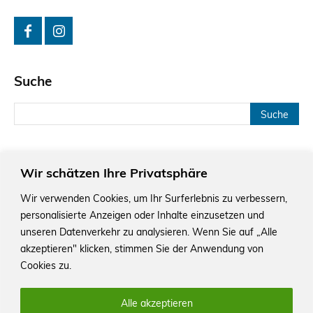
Suche
Wir schätzen Ihre Privatsphäre
Wir verwenden Cookies, um Ihr Surferlebnis zu verbessern,
personalisierte Anzeigen oder Inhalte einzusetzen und
Das Schriftstellerhaus ist ein beliebter Treffpunkt für
Autorinnen und Autoren aus Stuttgart und der Region sowie
unseren Datenverkehr zu analysieren. Wenn Sie auf „Alle
ein Veranstaltungsort für Lesungen, Tagungen und
akzeptieren" klicken, stimmen Sie der Anwendung von
Schreibwerkstätten.
Cookies zu.
Alle akzeptieren