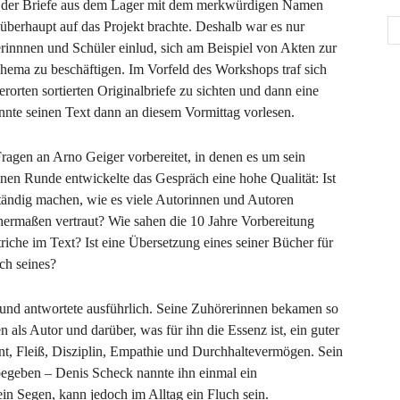
 der Briefe aus dem Lager mit dem merkwürdigen Namen
 überhaupt auf das Projekt brachte.
Deshalb war es nur
rinnnen und Schüler einlud, sich am Beispiel von Akten zur
ema zu beschäftigen. Im Vorfeld des Workshops traf sich
orten sortierten Originalbriefe zu sichten und dann eine
nnte seinen Text dann an diesem Vormittag vorlesen.
agen an Arno Geiger vorbereitet, in denen es um sein
inen Runde entwickelte das Gespräch eine hohe Qualität: Ist
ständig machen, wie es viele Autorinnen und Autoren
ichermaßen vertraut? Wie sahen die 10 Jahre Vorbereitung
riche im Text? Ist eine Übersetzung eines seiner Bücher für
ch seines?
 und antwortete ausführlich. Seine Zuhörerinnen bekamen so
n als Autor und darüber, was für ihn die Essenz ist, ein guter
nt, Fleiß, Disziplin, Empathie und Durchhaltevermögen. Sein
 begeben – Denis Scheck nannte ihn einmal ein
in Segen, kann jedoch im Alltag ein Fluch sein.