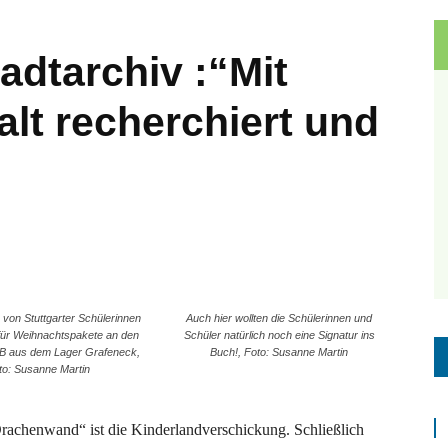
dtarchiv :“Mit
alt recherchiert und
 von Stuttgarter Schülerinnen
Auch hier wollten die Schülerinnen und
für Weihnachtspakete an den
Schüler natürlich noch eine Signatur ins
OB aus dem Lager Grafeneck,
Buch!, Foto: Susanne Martin
to: Susanne Martin
rachenwand“ ist die Kinderlandverschickung. Schließlich