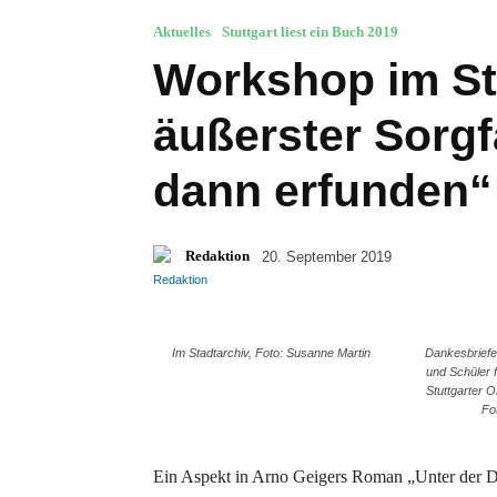
Aktuelles
Stuttgart liest ein Buch 2019
Workshop im Sta
äußerster Sorgf
dann erfunden“
Redaktion
20. September 2019
Im Stadtarchiv, Foto: Susanne Martin
Dankesbriefe
und Schüler 
Stuttgarter 
Fo
Ein Aspekt in Arno Geigers Roman „Unter der D