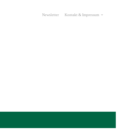
Newsletter
Kontakt & Impressum
eyJwb3J0cmFpdCI6Ik1laHIiLCJsYW5kc2NhcGUiOiJNZWhyI