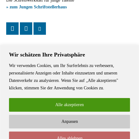
Die Schreibwerkstatt für junge Talente
» zum Jungen Schriftstellerhaus
Wir schätzen Ihre Privatsphäre
Wir verwenden Cookies, um Ihr Surferlebnis zu verbessern,
Das Schriftstellerhaus ist ein beliebter Treffpunkt für Autorinnen und
personalisierte Anzeigen oder Inhalte einzusetzen und unseren
Autoren aus Stuttgart und der Region sowie ein Veranstaltungsort für
Datenverkehr zu analysieren. Wenn Sie auf „Alle akzeptieren"
Lesungen, Tagungen und Schreibwerkstätten.
klicken, stimmen Sie der Anwendung von Cookies zu.
Alle akzeptieren
Anpassen
© Stuttgarter Schriftstellerhaus
Alles ablehnen