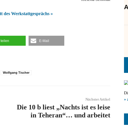
A
tt des Werkstattgesprächs »
teilen
E-Mail
Wolfgang Tischer
Di
Nächster Artikel
» 
Die 10 b liest „Nachts ist es leise
in Teheran“… und arbeitet