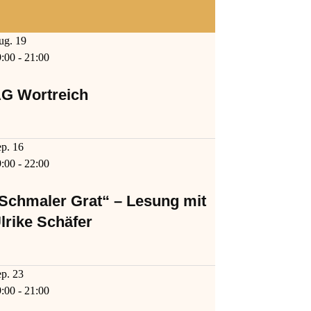
ug.
19
9:00
-
21:00
G Wortreich
ep.
16
9:00
-
22:00
Schmaler Grat“ – Lesung mit
lrike Schäfer
ep.
23
9:00
-
21:00