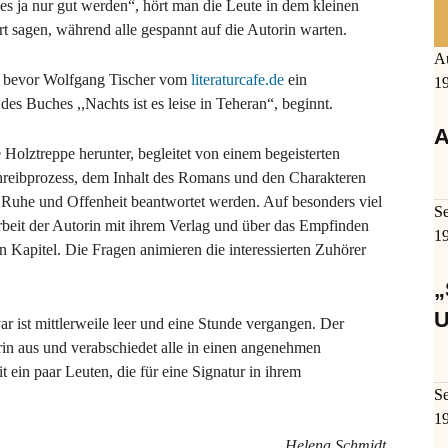
s ja nur gut werden“, hört man die Leute in dem kleinen
rt sagen, während alle gespannt auf die Autorin warten.
A
, bevor Wolfgang Tischer vom
literaturcafe.de
ein
1
es Buches ,,Nachts ist es leise in Teheran“, beginnt.
A
olztreppe herunter, begleitet von einem begeisterten
hreibprozess, dem Inhalt des Romans und den Charakteren
er Ruhe und Offenheit beantwortet werden. Auf besonders viel
S
beit der Autorin mit ihrem Verlag und über das Empfinden
1
 Kapitel. Die Fragen animieren die interessierten Zuhörer
„
U
r ist mittlerweile leer und eine Stunde vergangen. Der
in aus und verabschiedet alle in einen angenehmen
 ein paar Leuten, die für eine Signatur in ihrem
S
1
Helena Schmidt