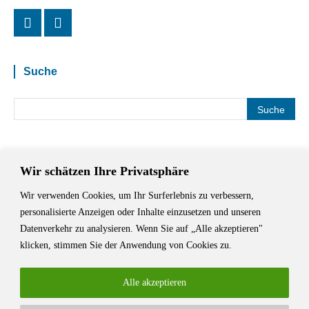
Suche
Wir schätzen Ihre Privatsphäre
Wir verwenden Cookies, um Ihr Surferlebnis zu verbessern,
Das Schriftstellerhaus ist ein beliebter Treffpunkt für Autorinnen und
personalisierte Anzeigen oder Inhalte einzusetzen und unseren
Autoren aus Stuttgart und der Region sowie ein Veranstaltungsort für
Datenverkehr zu analysieren. Wenn Sie auf „Alle akzeptieren"
Lesungen, Tagungen und Schreibwerkstätten.
klicken, stimmen Sie der Anwendung von Cookies zu.
Alle akzeptieren