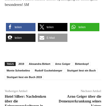
besonderen!
SM
teilen
teilen
teilen
teilen
E-Mail
TAGS
2019
Alexandra Birkert
Arno Geiger
Birkenkopf
Monte Scherbelino
Rudolf Guckelsberger
Stuttgart liest ein Buch
Stuttgart liest ein Buch 2019
Vorheriger Artikel
Nächster Artikel
Hotel Silber: Nachdenken
Arno Geiger über die
über die
Demenzerkrankung seines
Erinnerungskulturen in
Vaters