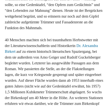
sollte, so eine Gedenktafel, “den Opfern zum Gedächtnis” und
“den Lebenden zur Mahnung” dienen. Heute ist der Bergrücken
weitgehend begrünt, und so erinnern nur noch auf dem Gipfel
zahlreiche aufgetürmte Trümmer und Fassadenreste an die
Funktion des Mahnmals.
40 Menschen machten sich bei traumhaftem Herbstwetter mit
der Literaturwissenschaftlerin und Historikerin
Dr. Alexandra
Birkert
auf zu einem historisch literarischen Spaziergang, bei
dem sie außerdem von Arno Geiger und Rudolf Guckelsberger
begleitet wurden. Letzterer las ausgewählte Passagen aus dem
Roman. Wir passierten die Stelle, an der die Flakstellungen
lagen, die kurz vor Kriegsende gesprengt und später eingeebnet
wurden. Auf dieser Fläche wurden dann ab 1953 innerhalb eines
guten Jahres (nicht wie auf der Gedenktafel erwähnt, bis 1957)
1,5 Millionen Kubikmeter Trümmerschutt abgelagert. So wuchs
der Birkenkopf um 40 Meter in die Höhe. An weiteren Stationen
erfuhren wir etwas darüber, wie die Trümmer zum Birkenkopf