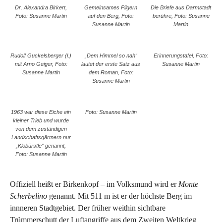
Dr. Alexandra Birkert,
Gemeinsames Pilgern
Die Briefe aus Darmstadt
Foto: Susanne Martin
auf den Berg, Foto:
berühre, Foto: Susanne
Susanne Martin
Martin
Rudolf Guckelsberger (l.)
„Dem Himmel so nah“
Erinnerungstafel, Foto:
mit Arno Geiger, Foto:
lautet der erste Satz aus
Susanne Martin
Susanne Martin
dem Roman, Foto:
Susanne Martin
1963 war diese Eiche ein
Foto: Susanne Martin
kleiner Trieb und wurde
von dem zuständigen
Landschaftsgärtnern nur
„Klobürstle“ genannt,
Foto: Susanne Martin
Offiziell heißt er Birkenkopf – im Volksmund wird er
Monte
Scherbelino
genannt. Mit 511 m ist er der höchste Berg im
innneren Stadtgebiet. Der früher weithin sichtbare
Trümmerschutt der Luftangriffe aus dem Zweiten Weltkrieg