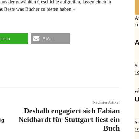
 aus der gewählten Geschichte aufgreifen, lassen einen in
s Beste was Bücher zu bieten haben.«
A
1
teilen
E-Mail
A
S
1
„
U
Nächster Artikel
Deshalb engagiert sich Fabian
Neidhardt für
Stuttgart liest ein
tig
S
Buch
1