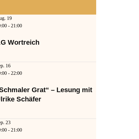
ug.
19
9:00
-
21:00
G Wortreich
ep.
16
9:00
-
22:00
Schmaler Grat“ – Lesung mit
lrike Schäfer
ep.
23
9:00
-
21:00