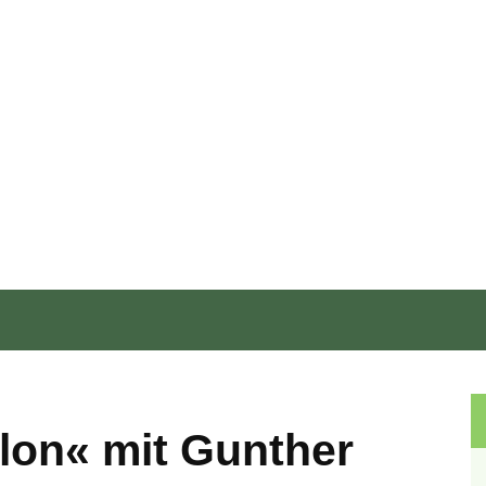
Förderer & Partner
eyJwb3J0cmFpdCI6Ik1laHIifQ==
alon« mit Gunther