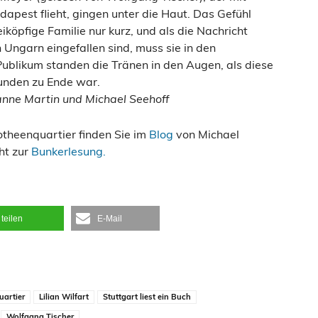
dapest flieht, gingen unter die Haut. Das Gefühl
eiköpfige Familie nur kurz, und als die Nachricht
h Ungarn eingefallen sind, muss sie in den
blikum standen die Tränen in den Augen, als diese
unden zu Ende war.
Michael Seehoff
otheenquartier finden Sie im
Blog
von Michael
ht zur
Bunkerlesung.
teilen
E-Mail
uartier
Lilian Wilfart
Stuttgart liest ein Buch
Wolfgang Tischer