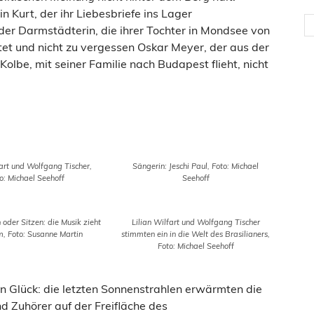
in Kurt, der ihr Liebesbriefe ins Lager
der Darmstädterin, die ihrer Tochter in Mondsee von
t und nicht zu vergessen Oskar Meyer, der aus der
olbe, mit seiner Familie nach Budapest flieht, nicht
fart und Wolfgang Tischer,
Sängerin: Jeschi Paul, Foto: Michael
o: Michael Seehoff
Seehoff
oder Sitzen: die Musik zieht
Lilian Wilfart und Wolfgang Tischer
m, Foto: Susanne Martin
stimmten ein in die Welt des Brasilianers,
Foto: Michael Seehoff
en Glück: die letzten Sonnenstrahlen erwärmten die
d Zuhörer auf der Freifläche des