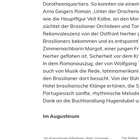
Dorotheenquartiers. So konnten sie einem
Arno Geigers Roman „Unter der Drachenwan
wie die Hauptfigur Veit Kolbe, an den M
züchtet der Brasilianer Orchideen und To
Rekonvaleszenz von der Ostfront hierher
Brasilianers bekommen und es entspannt s
Zimmernachbarin Margot, einer jungen F
hierher geflohen ist, Sicherheit vor dem Kr
In dem Romanauszug, der von Wolfgang Tis
auch von Musik die Rede, lateinamerikan
den Brasilianer dort besucht. Von der Bü
Hotel brasilianische Klänge ertönen, die S
Portugiesisch sanfte, rhythmische Melod
Dank an die Buchhandlung Hugendubel u
Im Augustinum
Im Augustinum Killesberg, Foto: Susanne
Die Bühne 