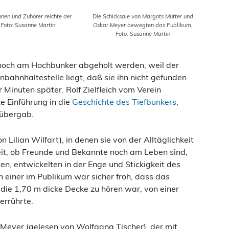
nnen und Zuhörer reichte der
Die Schicksale von Margots Mutter und
 Foto: Susanne Martin
Oskar Meyer bewegten das Publikum,
Foto: Susanne Martin
 noch am Hochbunker abgeholt werden, weil der
nbahnhaltestelle liegt, daß sie ihn nicht gefunden
Minuten später. Rolf Zielfleich vom Verein
e Einführung in die
Geschichte des Tiefbunkers
,
 übergab.
 Lilian Wilfart), in denen sie von der Alltäglichkeit
it, ob Freunde und Bekannte noch am Leben sind,
en, entwickelten in der Enge und Stickigkeit des
einer im Publikum war sicher froh, dass das
ie 1,70 m dicke Decke zu hören war, von einer
errührte.
Meyer (gelesen von Wolfgang Tischer), der mit