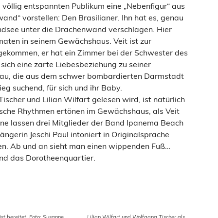
 völlig entspannten Publikum eine „Nebenfigur“ aus
d“ vorstellen: Den Brasilianer. Ihn hat es, genau
ondsee unter die Drachenwand verschlagen. Hier
maten in seinem Gewächshaus. Veit ist zur
 gekommen, er hat ein Zimmer bei der Schwester des
ich eine zarte Liebesbeziehung zu seiner
rau, die aus dem schwer bombardierten Darmstadt
ieg suchend, für sich und ihr Baby.
cher und Lilian Wilfart gelesen wird, ist natürlich
ische Rhythmen ertönen im Gewächshaus, als Veit
hne lassen drei Mitglieder der Band Ipanema Beach
ängerin Jeschi Paul intoniert in Originalsprache
ien. Ab und an sieht man einen wippenden Fuß…
nd das Dorotheenquartier.
ist bereitet. Foto: Susanne
Lilian Wilfart und Wolfgang Tischer als