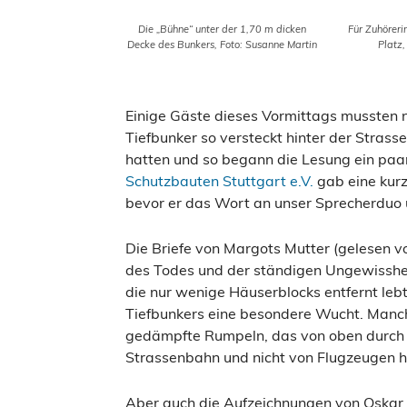
Die „Bühne“ unter der 1,70 m dicken
Für Zuhöreri
Decke des Bunkers, Foto: Susanne Martin
Platz,
Einige Gäste dieses Vormittags mussten
Tiefbunker so versteckt hinter der Strasse
hatten und so begann die Lesung ein paar 
Schutzbauten Stuttgart e.V.
gab eine kurz
bevor er das Wort an unser Sprecherduo
Die Briefe von Margots Mutter (gelesen von
des Todes und der ständigen Ungewisshe
die nur wenige Häuserblocks entfernt lebt
Tiefbunkers eine besondere Wucht. Manch 
gedämpfte Rumpeln, das von oben durch d
Strassenbahn und nicht von Flugzeugen h
Aber auch die Aufzeichnungen von Oskar 