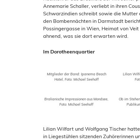
Annemarie Schaller, verliebt in ihren Cous
Schwarzindien schreibt sowie die Mutter 
den Bombennächten in Darmstadt berichte
Possingergasse in Wien, Heimat von Veit K
ahnend, was sie dort erwarten wird.
Im Dorotheenquartier
Mitglieder der Band: Ipanema Beach
Lilian Wil
Hotel, Foto: Michael Seehoff
Fot
Bralianische Impressionen aus Mondsee,
Ob im Stehen 
Foto: Michael Seehoff
Publiku
Lilian Wilfart und Wolfgang Tischer hatt
in Liegestühlen sitzenden Zuhörerinnen un