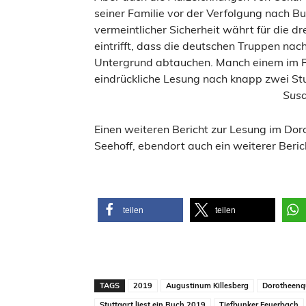
seiner Familie vor der Verfolgung nach Bu
vermeintlicher Sicherheit währt für die dr
eintrifft, dass die deutschen Truppen nac
Untergrund abtauchen. Manch einem im Pu
eindrückliche Lesung nach knapp zwei St
Susanne Martin und 
Einen weiteren Bericht zur Lesung im Dor
Seehoff, ebendort auch ein weiterer Beric
teilen
teilen
TAGS
2019
Augustinum Killesberg
Dorotheenq
Stuttgart liest ein Buch 2019
Tiefbunker Feuerbach