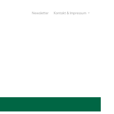
Newsletter
Kontakt & Impressum
um
eyJwb3J0cmFpdCI6Ik1laHIiLCJsYW5kc2NhcGUiOiJ