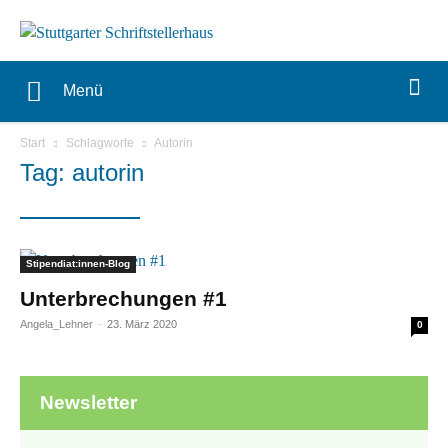
Menü
Start
Schlagworte
Autorin
Tag: autorin
Stipendiat:innen-Blog
Unterbrechungen #1
Angela_Lehner
-
23. März 2020
0
Newsletter