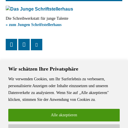
Die Schreibwerkstatt für junge Talente
» zum Jungen Schriftstellerhaus
Wir schätzen Ihre Privatsphäre
Wir verwenden Cookies, um Ihr Surferlebnis zu verbessern,
Das Schriftstellerhaus ist ein beliebter Treffpunkt für Autorinnen und
personalisierte Anzeigen oder Inhalte einzusetzen und unseren
Autoren aus Stuttgart und der Region sowie ein Veranstaltungsort für
Datenverkehr zu analysieren. Wenn Sie auf „Alle akzeptieren"
Lesungen, Tagungen und Schreibwerkstätten.
klicken, stimmen Sie der Anwendung von Cookies zu.
Alle akzeptieren