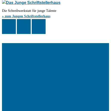
Die Schreibwerkstatt für junge Talente
» zum Jungen Schriftstellerhaus
Das Schriftstellerhaus ist ein beliebter Treffpunkt für Autorinnen und
Autoren aus Stuttgart und der Region sowie ein Veranstaltungsort für
Lesungen, Tagungen und Schreibwerkstätten.
© Stuttgarter Schriftstellerhaus