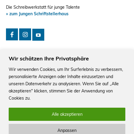
Die Schreibwerkstatt für junge Talente
» zum Jungen Schriftstellerhaus
Wir schätzen Ihre Privatsphäre
Wir verwenden Cookies, um Ihr Surferlebnis zu verbessern,
personalisierte Anzeigen oder Inhalte einzusetzen und
Das Schriftstellerhaus ist ein beliebter Treffpunkt für
Autorinnen und Autoren aus Stuttgart und der Region sowie
unseren Datenverkehr zu analysieren. Wenn Sie auf „Alle
ein Veranstaltungsort für Lesungen, Tagungen und
akzeptieren" klicken, stimmen Sie der Anwendung von
Schreibwerkstätten.
Cookies zu.
Alle akzeptieren
Anpassen