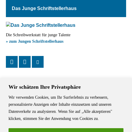
Das Junge Schriftstellerhaus
Die Schreibwerkstatt für junge Talente
» zum Jungen Schriftstellerhaus
Wir schätzen Ihre Privatsphäre
Wir verwenden Cookies, um Ihr Surferlebnis zu verbessern,
Das Schriftstellerhaus ist ein beliebter Treffpunkt für Autorinnen und
personalisierte Anzeigen oder Inhalte einzusetzen und unseren
Autoren aus Stuttgart und der Region sowie ein Veranstaltungsort für
Datenverkehr zu analysieren. Wenn Sie auf „Alle akzeptieren"
Lesungen, Tagungen und Schreibwerkstätten.
klicken, stimmen Sie der Anwendung von Cookies zu.