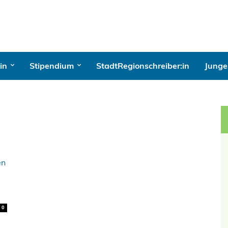
in
Stipendium
StadtRegionschreiber:in
Junges
0