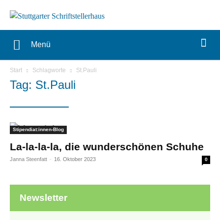
Menü
Start
Schlagworte
St.Pauli
Tag: St.Pauli
Stipendiat:innen-Blog
La-la-la-la, die wunderschönen Schuhe
Janna Steenfatt
-
16. Oktober 2023
0
Newsletter