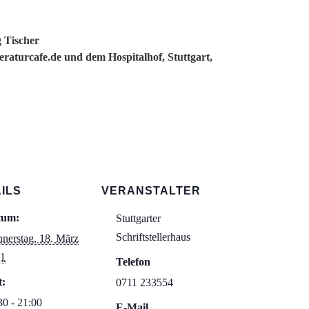
 Tischer
teraturcafe.de und dem Hospitalhof, Stuttgart,
ILS
VERANSTALTER
tum:
Stuttgarter
Schriftstellerhaus
nerstag, 18. März
1
Telefon
t:
0711 233554
30 - 21:00
E-Mail