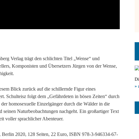
erg Verlag trägt den schlichten Titel „Wense“ und
tstellers, Komponisten und Übersetzers Jürgen von der Wense,
higkeit.
Di
» 
esem Blick zurück auf die schillernde Figur eines
t. Schulteisz folgt dem „Gefährdeten in bösen Zeiten“ durch
en der homosexuelle Einzelgänger durch die Wälder in die
nd seinen Naturbeobachtungen nachgeht. Ein großartiger Text
it voller sprachlicher Abenteuer.
g, Berlin 2020, 128 Seiten, 22 Euro, ISBN 978-3-946334-67-