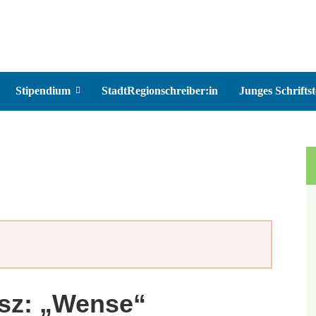
Stipendium
StadtRegionschreiber:in
Junges Schriftst
isz: „Wense“