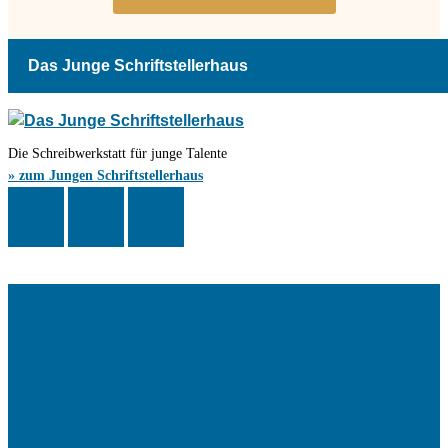
Das Junge Schriftstellerhaus
Die Schreibwerkstatt für junge Talente
» zum Jungen Schriftstellerhaus
Das Schriftstellerhaus ist ein beliebter Treffpunkt für Autorinnen und
Autoren aus Stuttgart und der Region sowie ein Veranstaltungsort für
Lesungen, Tagungen und Schreibwerkstätten.