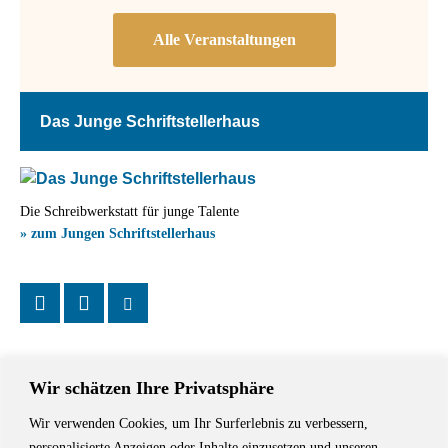
Das Junge Schriftstellerhaus
Die Schreibwerkstatt für junge Talente
» zum Jungen Schriftstellerhaus
Wir schätzen Ihre Privatsphäre
Wir verwenden Cookies, um Ihr Surferlebnis zu verbessern,
Das Schriftstellerhaus ist ein beliebter Treffpunkt für Autorinnen und
personalisierte Anzeigen oder Inhalte einzusetzen und unseren