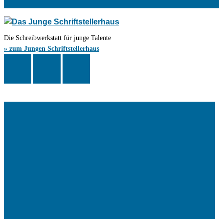
Die Schreibwerkstatt für junge Talente
» zum Jungen Schriftstellerhaus
Das Schriftstellerhaus ist ein beliebter Treffpunkt für Autorinnen und
Autoren aus Stuttgart und der Region sowie ein Veranstaltungsort für
Lesungen, Tagungen und Schreibwerkstätten.