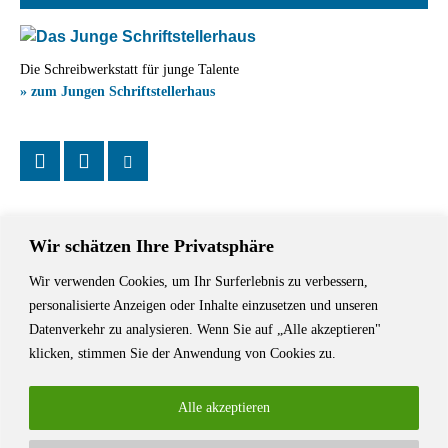
Die Schreibwerkstatt für junge Talente
» zum Jungen Schriftstellerhaus
Wir schätzen Ihre Privatsphäre
Wir verwenden Cookies, um Ihr Surferlebnis zu verbessern,
Das Schriftstellerhaus ist ein beliebter Treffpunkt für Autorinnen und
personalisierte Anzeigen oder Inhalte einzusetzen und unseren
Autoren aus Stuttgart und der Region sowie ein Veranstaltungsort für
Datenverkehr zu analysieren. Wenn Sie auf „Alle akzeptieren"
Lesungen, Tagungen und Schreibwerkstätten.
klicken, stimmen Sie der Anwendung von Cookies zu.
Alle akzeptieren