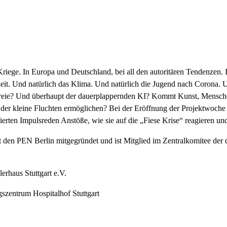
 Kriege. In Europa und Deutschland, bei all den autoritären Tendenze
mkeit. Und natürlich das Klima. Und natürlich die Jugend nach Corona.
tschreie? Und überhaupt der dauerplappernden KI? Kommt Kunst, Mensch
er kleine Fluchten ermöglichen? Bei der Eröffnung der Projektwoche „
rten Impulsreden Anstöße, wie sie auf die „Fiese Krise“ reagieren und 
at den PEN Berlin mitgegründet und ist Mitglied im Zentralkomitee der d
erhaus Stuttgart e.V.
ngszentrum Hospitalhof Stuttgart