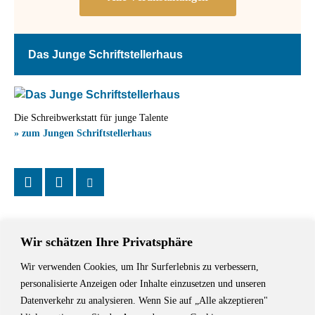
Das Junge Schriftstellerhaus
Die Schreibwerkstatt für junge Talente
» zum Jungen Schriftstellerhaus
Wir schätzen Ihre Privatsphäre
Wir verwenden Cookies, um Ihr Surferlebnis zu verbessern,
Das Schriftstellerhaus ist ein beliebter Treffpunkt für Autorinnen und
personalisierte Anzeigen oder Inhalte einzusetzen und unseren
Autoren aus Stuttgart und der Region sowie ein Veranstaltungsort für
Datenverkehr zu analysieren. Wenn Sie auf „Alle akzeptieren"
Lesungen, Tagungen und Schreibwerkstätten.