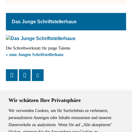
Das Junge Schriftstellerhaus
Die Schreibwerkstatt für junge Talente
» zum Jungen Schriftstellerhaus
Wir schätzen Ihre Privatsphäre
Wir verwenden Cookies, um Ihr Surferlebnis zu verbessern,
Das Schriftstellerhaus ist ein beliebter Treffpunkt für Autorinnen und
personalisierte Anzeigen oder Inhalte einzusetzen und unseren
Autoren aus Stuttgart und der Region sowie ein Veranstaltungsort für
Datenverkehr zu analysieren. Wenn Sie auf „Alle akzeptieren"
Lesungen, Tagungen und Schreibwerkstätten.
klicken, stimmen Sie der Anwendung von Cookies zu.