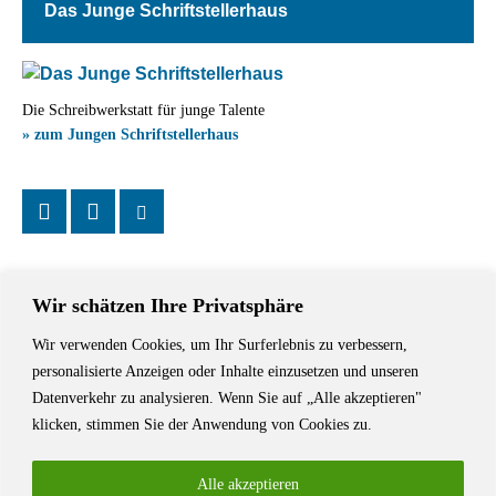
Das Junge Schriftstellerhaus
Die Schreibwerkstatt für junge Talente
» zum Jungen Schriftstellerhaus
Wir schätzen Ihre Privatsphäre
Wir verwenden Cookies, um Ihr Surferlebnis zu verbessern,
Das Schriftstellerhaus ist ein beliebter Treffpunkt für Autorinnen und
personalisierte Anzeigen oder Inhalte einzusetzen und unseren
Autoren aus Stuttgart und der Region sowie ein Veranstaltungsort für
Datenverkehr zu analysieren. Wenn Sie auf „Alle akzeptieren"
Lesungen, Tagungen und Schreibwerkstätten.
klicken, stimmen Sie der Anwendung von Cookies zu.
Alle akzeptieren