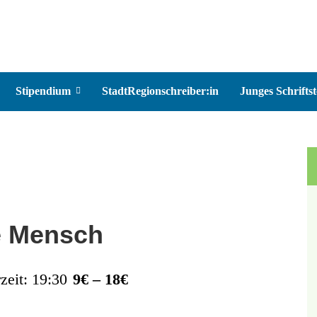
Stipendium
StadtRegionschreiber:in
Junges Schriftst
te Mensch
zeit: 19:30
9€ – 18€