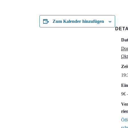
Zum Kalender hinzufügen
DETA
Da
Don
Okt
Zei
19:
Ein
9€ 
Ver
rie
Öff
sch