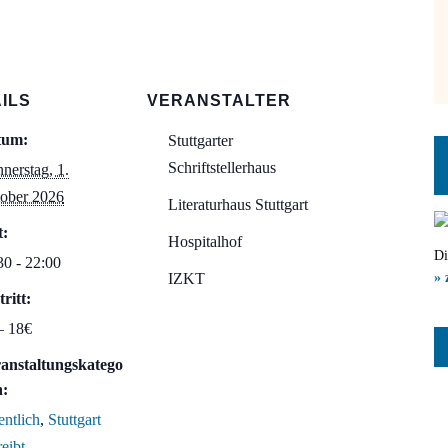
ILS
VERANSTALTER
tum:
Stuttgarter
Schriftstellerhaus
nerstag, 1.
ober 2026
Literaturhaus Stuttgart
t:
Hospitalhof
Di
30 - 22:00
IZKT
» 
tritt:
– 18€
anstaltungskatego
n:
entlich
,
Stuttgart
reibt