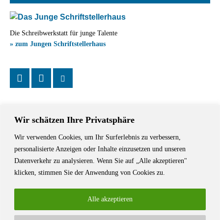
Die Schreibwerkstatt für junge Talente
» zum Jungen Schriftstellerhaus
Wir schätzen Ihre Privatsphäre
Wir verwenden Cookies, um Ihr Surferlebnis zu verbessern,
Das Schriftstellerhaus ist ein beliebter Treffpunkt für Autorinnen und
personalisierte Anzeigen oder Inhalte einzusetzen und unseren
Autoren aus Stuttgart und der Region sowie ein Veranstaltungsort für
Datenverkehr zu analysieren. Wenn Sie auf „Alle akzeptieren"
Lesungen, Tagungen und Schreibwerkstätten.
klicken, stimmen Sie der Anwendung von Cookies zu.
Alle akzeptieren