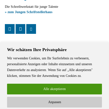
Die Schreibwerkstatt für junge Talente
» zum Jungen Schriftstellerhaus
Wir schätzen Ihre Privatsphäre
Wir verwenden Cookies, um Ihr Surferlebnis zu verbessern,
Das Schriftstellerhaus ist ein beliebter Treffpunkt für Autorinnen und
personalisierte Anzeigen oder Inhalte einzusetzen und unseren
Autoren aus Stuttgart und der Region sowie ein Veranstaltungsort für
Datenverkehr zu analysieren. Wenn Sie auf „Alle akzeptieren"
Lesungen, Tagungen und Schreibwerkstätten.
klicken, stimmen Sie der Anwendung von Cookies zu.
Alle akzeptieren
Anpassen