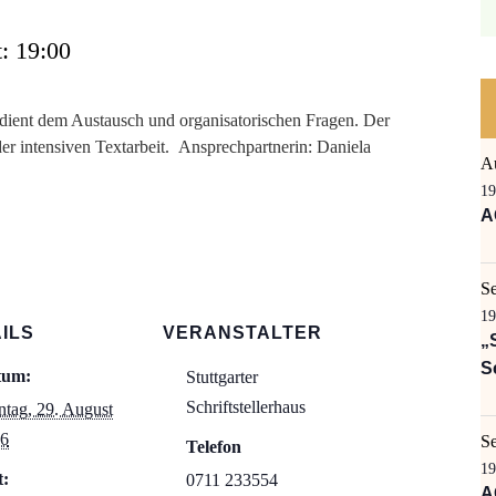
: 19:00
dient dem Austausch und organisatorischen Fragen. Der
r intensiven Textarbeit. Ansprechpartnerin: Daniela
A
19
A
S
19
ILS
VERANSTALTER
„
S
tum:
Stuttgarter
Schriftstellerhaus
tag, 29. August
6
S
Telefon
19
t:
0711 233554
A