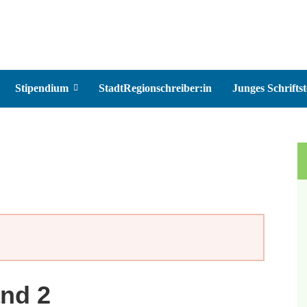
Stipendium
StadtRegionschreiber:in
Junges Schriftst
nd 2