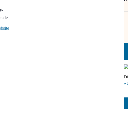
r-
us.de
bsite
Di
» 