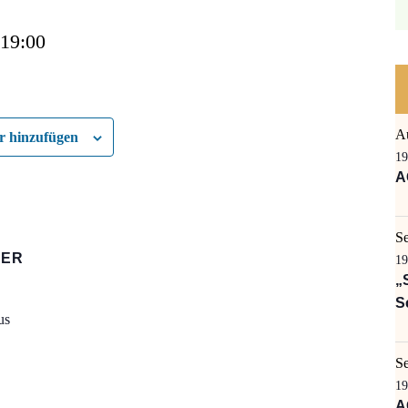
 19:00
A
 hinzufügen
19
A
S
TER
19
„
S
us
S
19
A