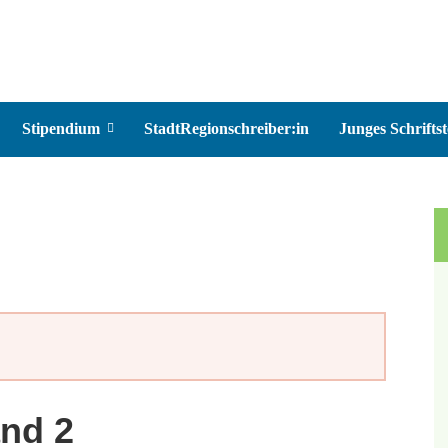
Stipendium
StadtRegionschreiber:in
Junges Schriftst
nd 2