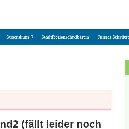
Stipendium
StadtRegionschreiber:in
Junges Schriftst
d2 (fällt leider noch