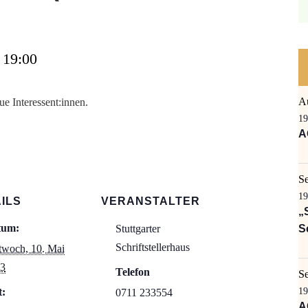
 19:00
A
ue Interessent:innen.
19
A
S
19
ILS
VERANSTALTER
„
tum:
Stuttgarter
S
Schriftstellerhaus
twoch, 10. Mai
3
Telefon
S
t:
19
0711 233554
A