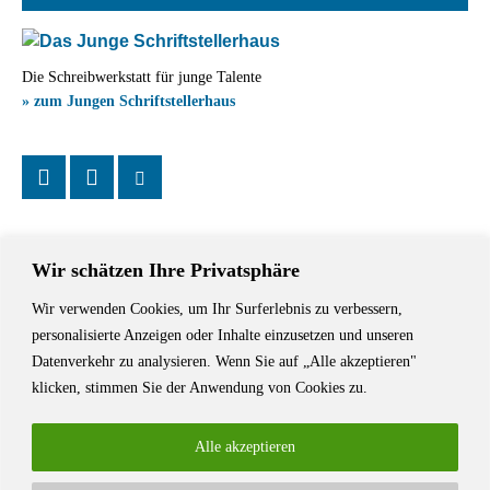
Die Schreibwerkstatt für junge Talente
» zum Jungen Schriftstellerhaus
Wir schätzen Ihre Privatsphäre
Wir verwenden Cookies, um Ihr Surferlebnis zu verbessern,
Das Schriftstellerhaus ist ein beliebter Treffpunkt für Autorinnen und
personalisierte Anzeigen oder Inhalte einzusetzen und unseren
Autoren aus Stuttgart und der Region sowie ein Veranstaltungsort für
Datenverkehr zu analysieren. Wenn Sie auf „Alle akzeptieren"
Lesungen, Tagungen und Schreibwerkstätten.
klicken, stimmen Sie der Anwendung von Cookies zu.
Alle akzeptieren