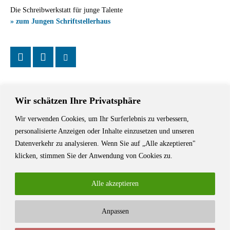
Die Schreibwerkstatt für junge Talente
» zum Jungen Schriftstellerhaus
Wir schätzen Ihre Privatsphäre
Wir verwenden Cookies, um Ihr Surferlebnis zu verbessern,
Das Schriftstellerhaus ist ein beliebter Treffpunkt für Autorinnen und
personalisierte Anzeigen oder Inhalte einzusetzen und unseren
Autoren aus Stuttgart und der Region sowie ein Veranstaltungsort für
Datenverkehr zu analysieren. Wenn Sie auf „Alle akzeptieren"
Lesungen, Tagungen und Schreibwerkstätten.
klicken, stimmen Sie der Anwendung von Cookies zu.
Alle akzeptieren
Anpassen
© Stuttgarter Schriftstellerhaus