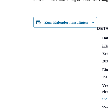
Zum Kalender hinzufügen
DETA
Da
Fre
Zei
20:
Ein
15€
Ver
rie:
Sie
Ver