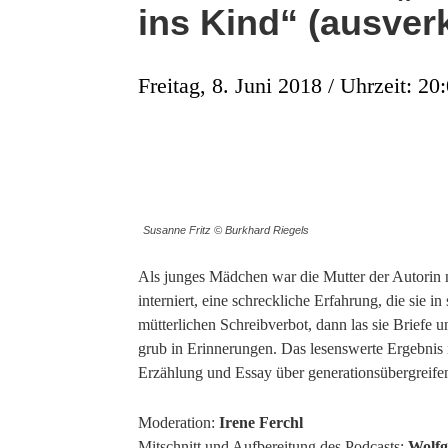
ins Kind“ (ausverk
Freitag, 8. Juni 2018 / Uhrzeit: 20
Susanne Fritz © Burkhard Riegels
Als junges Mädchen war die Mutter der Autorin 
interniert, eine schreckliche Erfahrung, die sie i
mütterlichen Schreibverbot, dann las sie Briefe u
grub in Erinnerungen. Das lesenswerte Ergebnis i
Erzählung und Essay über generationsübergreife
Moderation:
Irene Ferchl
Mitschnitt und Aufbereitung des Podcasts:
Wolfg