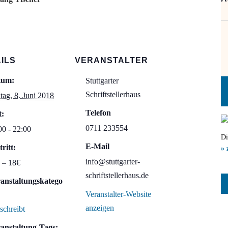
ILS
VERANSTALTER
tum:
Stuttgarter
Schriftstellerhaus
itag, 8. Juni 2018
Telefon
t:
0711 233554
00 - 22:00
Di
E-Mail
tritt:
» 
info@stuttgarter-
 – 18€
schriftstellerhaus.de
anstaltungskatego
Veranstalter-Website
anzeigen
 schreibt
anstaltung-Tags: