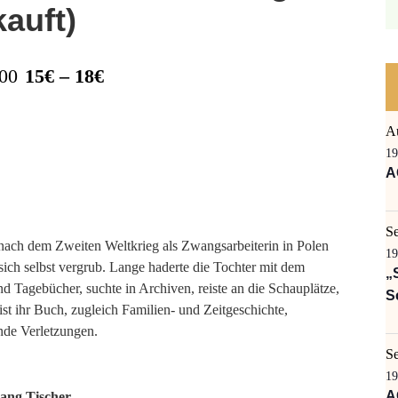
auft)
:00
15€ – 18€
A
19
A
S
nach dem Zweiten Weltkrieg als Zwangsarbeiterin in Polen
19
n sich selbst vergrub. Lange haderte die Tochter mit dem
„
nd Tagebücher, suchte in Archiven, reiste an die Schauplätze,
S
st ihr Buch, zugleich Familien- und Zeitgeschichte,
nde Verletzungen.
S
19
A
ang Tischer