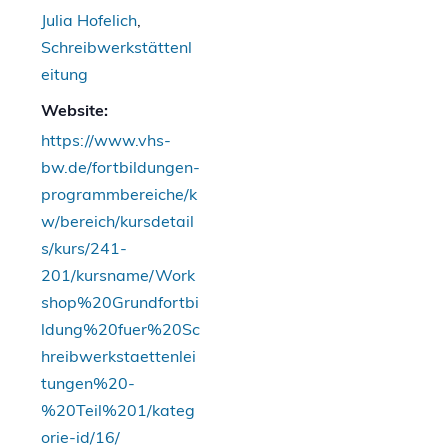
Julia Hofelich
,
Schreibwerkstättenl
eitung
Website:
https://www.vhs-
bw.de/fortbildungen-
programmbereiche/k
w/bereich/kursdetail
s/kurs/241-
201/kursname/Work
shop%20Grundfortbi
ldung%20fuer%20Sc
hreibwerkstaettenlei
tungen%20-
%20Teil%201/kateg
orie-id/16/