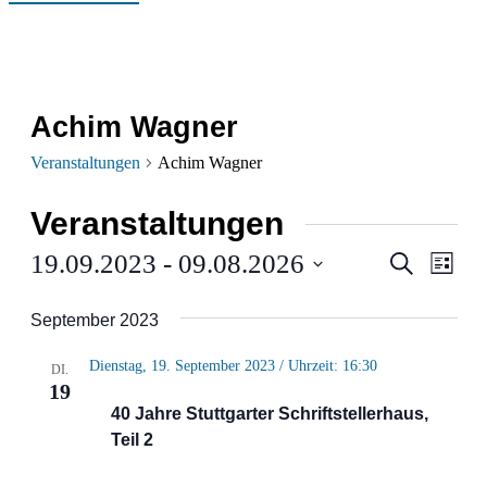
Achim Wagner
Veranstaltungen
Achim Wagner
Veranstaltungen
Verans
Ver
19.09.2023
 - 
09.08.2026
Suche
Liste
Ans
Datum
Suche
September 2023
wählen.
Nav
und
Dienstag, 19. September 2023 / Uhrzeit: 16:30
DI.
Ansich
19
40 Jahre Stuttgarter Schriftstellerhaus,
Naviga
Teil 2