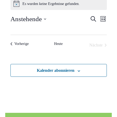
Es wurden keine Ergebnisse gefunden.
Hinweis
Verans
Vera
Anstehende
Suche
Liste
Ansi
Suche
Datum
Navi
wählen.
und
Veranstaltungen
Vorherige
Heute
Nächste
Ansich
Veranstaltun
Naviga
Kalender abonnieren