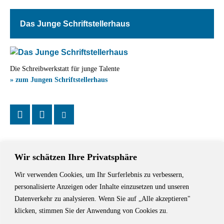
Das Junge Schriftstellerhaus
Die Schreibwerkstatt für junge Talente
» zum Jungen Schriftstellerhaus
Wir schätzen Ihre Privatsphäre
Wir verwenden Cookies, um Ihr Surferlebnis zu verbessern,
Das Schriftstellerhaus ist ein beliebter Treffpunkt für Autorinnen und
personalisierte Anzeigen oder Inhalte einzusetzen und unseren
Autoren aus Stuttgart und der Region sowie ein Veranstaltungsort für
Datenverkehr zu analysieren. Wenn Sie auf „Alle akzeptieren"
Lesungen, Tagungen und Schreibwerkstätten.
klicken, stimmen Sie der Anwendung von Cookies zu.