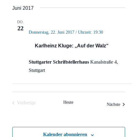
Ansi
Suche
Datum
Juni 2017
Navi
wählen.
und
DO.
Ansich
22
Donnerstag, 22. Juni 2017 / Uhrzeit: 19:30
Naviga
Karlheinz Kluge: „Auf der Walz“
Stuttgarter Schriftstellerhaus
Kanalstraße 4,
Stuttgart
Vorherige
Heute
Veranstal
Nächste
Veranstaltungen
Kalender abonnieren