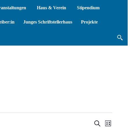
ranstaltungen
Haus & Verein
Stipendium
iber:in
Junges Schriftstellerhaus
Projekte
Veransta
Verans
Suche
Liste