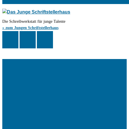
Die Schreibwerkstatt für junge Talente
» zum Jungen Schriftstellerhaus
Das Schriftstellerhaus ist ein beliebter Treffpunkt für Autorinnen und
Autoren aus Stuttgart und der Region sowie ein Veranstaltungsort für
Lesungen, Tagungen und Schreibwerkstätten.