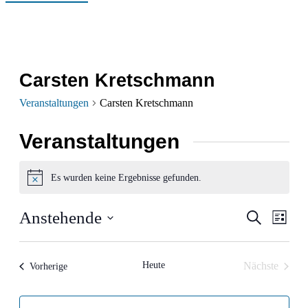
Carsten Kretschmann
Veranstaltungen
Carsten Kretschmann
Veranstaltungen
Es wurden keine Ergebnisse gefunden.
Hinweis
Verans
Ver
Anstehende
Suche
Liste
Ans
Datum
Suche
wählen.
Nav
und
Heute
Nächste
Veranstaltungen
Vorherige
Veranstalt
Ansich