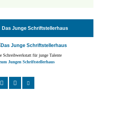
tungen
altung
Das Junge Schriftstellerhaus
en-
ion
e Schreibwerkstatt für junge Talente
,
zum Jungen Schriftstellerhaus
n