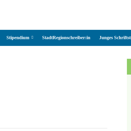
Stipendium
StadtRegionschreiber:in
Junges Schriftst